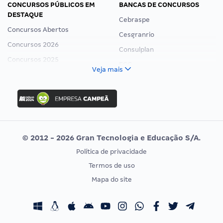
CONCURSOS PÚBLICOS EM
BANCAS DE CONCURSOS
DESTAQUE
Cebraspe
Concursos Abertos
Cesgranrio
Concursos 2026
Consulplan
Concursos 2025
FCC
Veja mais
Concurso Nacional Unificado
FGV
Concurso Ibama
Idecan
Concurso MPU
Selecon
Editais publicados
Uniase
© 2012 - 2026 Gran Tecnologia e Educação S/A.
Vunesp
Política de privacidade
CONCURSOS POR PROFISSÃO
EXAME DE ORDEM
Termos de uso
Concursos Administrativos
OAB
Mapa do site
Concursos Educação
Prova OAB
Concursos Fiscais
Calendário OAB
Concursos Jurídicos
Questões OAB