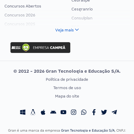
Cebraspe
Concursos Abertos
Cesgranrio
Concursos 2026
Consulplan
Concursos 2025
FCC
Veja mais
Concurso Nacional Unificado
FGV
Concurso Ibama
Idecan
Concurso MPU
Selecon
Editais publicados
Uniase
© 2012 - 2026 Gran Tecnologia e Educação S/A.
Vunesp
Política de privacidade
CONCURSOS POR PROFISSÃO
EXAME DE ORDEM
Termos de uso
Concursos Administrativos
OAB
Mapa do site
Concursos Educação
Prova OAB
Concursos Fiscais
Calendário OAB
Concursos Jurídicos
Questões OAB
Concursos Militares
Recursos OAB
Gran é uma marca da empresa
Gran Tecnologia e Educação S/A
, CNPJ: