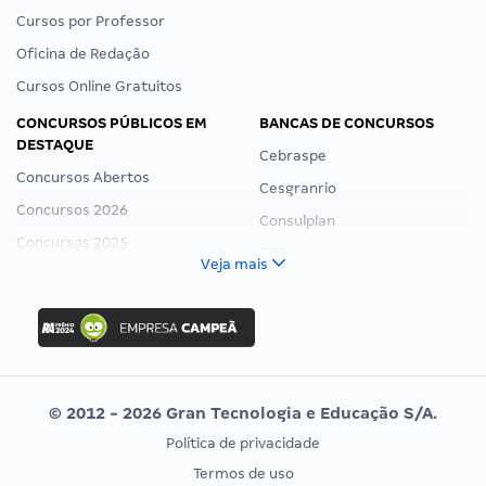
Cursos por Professor
Oficina de Redação
Cursos Online Gratuitos
CONCURSOS PÚBLICOS EM
BANCAS DE CONCURSOS
DESTAQUE
Cebraspe
Concursos Abertos
Cesgranrio
Concursos 2026
Consulplan
Concursos 2025
FCC
Veja mais
Concurso Nacional Unificado
FGV
Concurso Ibama
Idecan
Concurso MPU
Selecon
Editais publicados
Uniase
© 2012 - 2026 Gran Tecnologia e Educação S/A.
Vunesp
Política de privacidade
CONCURSOS POR PROFISSÃO
EXAME DE ORDEM
Termos de uso
Concursos Administrativos
OAB