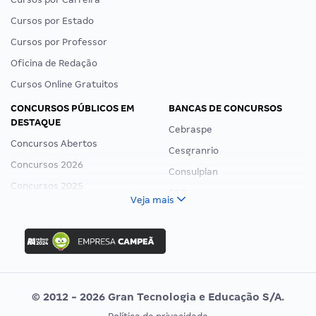
Cursos por Estado
Cursos por Professor
Oficina de Redação
Cursos Online Gratuitos
CONCURSOS PÚBLICOS EM
BANCAS DE CONCURSOS
DESTAQUE
Cebraspe
Concursos Abertos
Cesgranrio
Concursos 2026
Consulplan
Concursos 2025
FCC
Veja mais
Concurso Nacional Unificado
FGV
Concurso Ibama
Idecan
Concurso MPU
Selecon
Editais publicados
Uniase
© 2012 - 2026 Gran Tecnologia e Educação S/A.
Vunesp