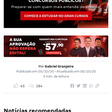
CONCURSOS PÚBLICOS?
Prepare-se com quem mais entende do assunto!
COMECE A ESTUDAR NO GRAN CURSOS
Por
Gabriel Granjeiro
Publicado em
05/10/20
• Atualizado em
06/10/20
5 min. de leitura
45
184
Notícias recomendadas