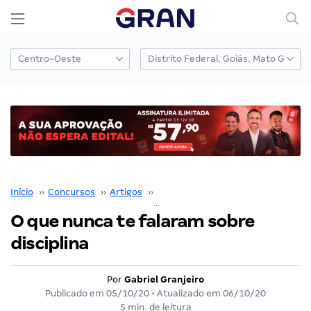
Início
››
Concursos
››
Artigos
››
Gabriel Granjeiro
››
O que nunca te falaram sobre di
O que nunca te falaram sobre
disciplina
Por
Gabriel Granjeiro
Publicado em
05/10/20
• Atualizado em
06/10/20
5 min. de leitura