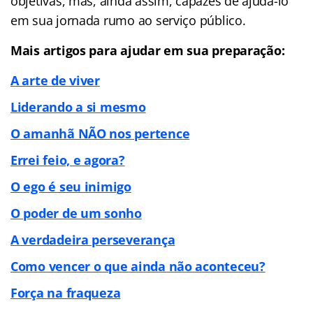
objetivas, mas, ainda assim, capazes de ajudá-lo
em sua jornada rumo ao serviço público.
Mais artigos para ajudar em sua preparação:
A arte de viver
Liderando a si mesmo
O amanhã NÃO nos pertence
Errei feio, e agora?
O ego é seu inimigo
O poder de um sonho
A verdadeira perseverança
Como vencer o que ainda não aconteceu?
Força na fraqueza